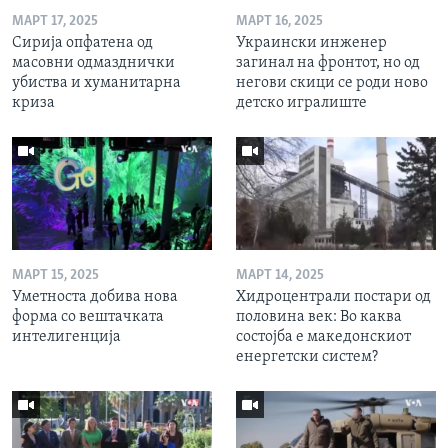
МАРТ 17, 2025
МАРТ 16, 2025
Сирија опфатена од
Украински инженер
масовни одмазднички
загинал на фронтот, но од
убиства и хуманитарна
негови скици се роди ново
криза
детско игралиште
МАРТ 15, 2025
МАРТ 14, 2025
Уметноста добива нова
Хидроцентрали постари од
форма со вештачката
половина век: Во каква
интелигенција
состојба е македонскиот
енергетски систем?