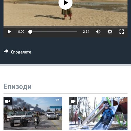
No media source currently available
ИНТЕРВЈУА
Јазици
0:00
2:14
Споделете
Епизоди