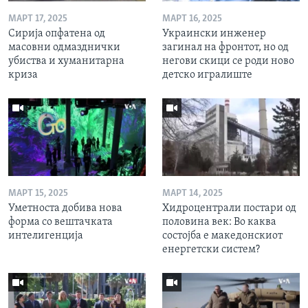
МАРТ 17, 2025
МАРТ 16, 2025
Сирија опфатена од
Украински инженер
масовни одмазднички
загинал на фронтот, но од
убиства и хуманитарна
негови скици се роди ново
криза
детско игралиште
МАРТ 15, 2025
МАРТ 14, 2025
Уметноста добива нова
Хидроцентрали постари од
форма со вештачката
половина век: Во каква
интелигенција
состојба е македонскиот
енергетски систем?