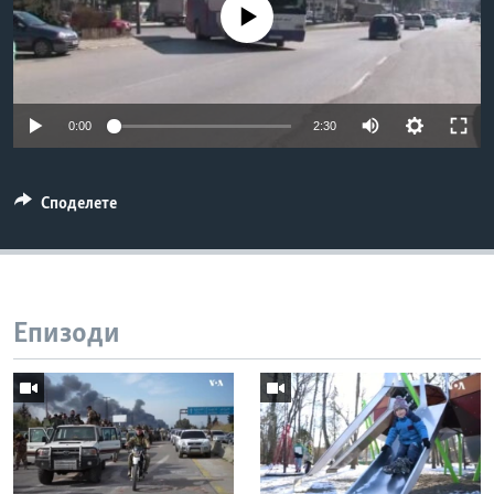
No media source currently available
ИНТЕРВЈУА
Јазици
0:00
2:30
Споделете
Епизоди