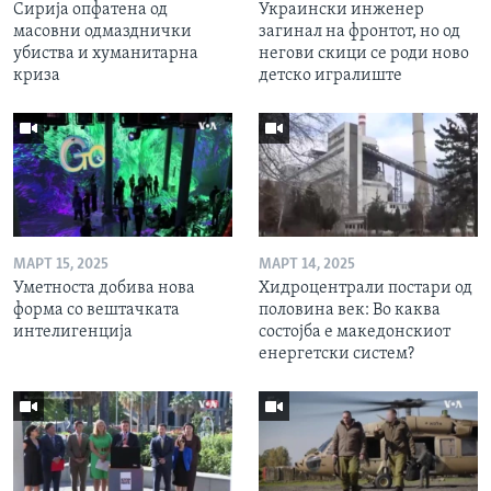
Сирија опфатена од
Украински инженер
масовни одмазднички
загинал на фронтот, но од
убиства и хуманитарна
негови скици се роди ново
криза
детско игралиште
МАРТ 15, 2025
МАРТ 14, 2025
Уметноста добива нова
Хидроцентрали постари од
форма со вештачката
половина век: Во каква
интелигенција
состојба е македонскиот
енергетски систем?