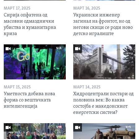
МАРТ 17, 2025
МАРТ 16, 2025
Сирија опфатена од
Украински инженер
масовни одмазднички
загинал на фронтот, но од
убиства и хуманитарна
негови скици се роди ново
криза
детско игралиште
МАРТ 15, 2025
МАРТ 14, 2025
Уметноста добива нова
Хидроцентрали постари од
форма со вештачката
половина век: Во каква
интелигенција
состојба е македонскиот
енергетски систем?