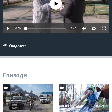
No media source currently available
ИНТЕРВЈУА
Јазици
0:00
2:40
Споделете
Епизоди