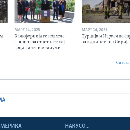
МАРТ 14, 2025
МАРТ 14, 2025
од
Калифорнија го повлече
Турција и Израел во сп
законот за отчетност кај
за иднината на Сирија
социјалните медиуми
Сите е
МА
 АМЕРИКА
НАКУСО...