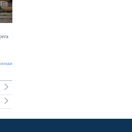
рега
пизоди