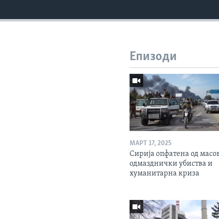
Епизоди
МАРТ 17, 2025
Сирија опфатена од масо
одмазднички убиства и
хуманитарна криза