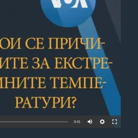
able
0:41