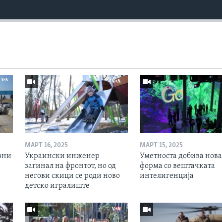
МАРТ 16, 2025
МАРТ 15, 2025
вни
Украински инженер
Уметноста добива нова
загинал на фронтот, но од
форма со вештачката
негови скици се роди ново
интелигенција
детско игралиште