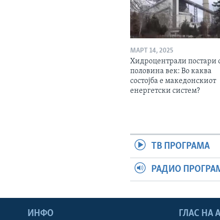
МАРТ 14, 2025
Хидроцентрали постари 
половина век: Во каква
состојба е македонскиот
енергетски систем?
ТВ ПРОГРАМА
РАДИО ПРОГРА
ИНФО
ГЛАС НА