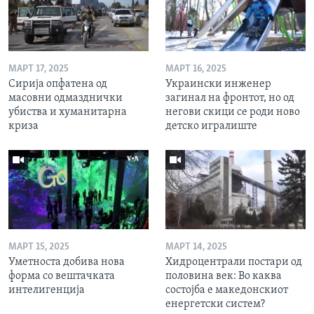
МАРТ 17, 2025
МАРТ 16, 2025
Сирија опфатена од
Украински инженер
масовни одмазднички
загинал на фронтот, но од
убиства и хуманитарна
негови скици се роди ново
криза
детско игралиште
МАРТ 15, 2025
МАРТ 14, 2025
Уметноста добива нова
Хидроцентрали постари од
форма со вештачката
половина век: Во каква
интелигенција
состојба е македонскиот
енергетски систем?