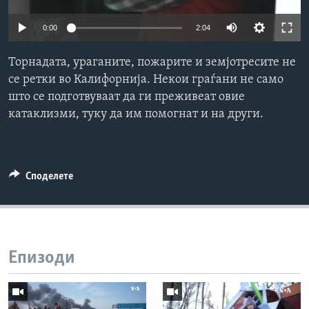
ИНТЕРВЈУА
Јазици
0:00
2:04
Торнадата, ураганите, пожарите и земјотресите не
се ретки во Калифорнија. Некои граѓани не само
што се подготвуваат да ги преживеат овие
катаклизми, туку да им помогнат и на други.
Споделете
Епизоди