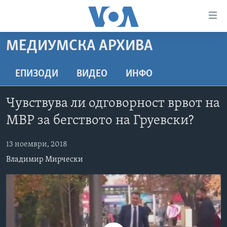
Линкови
за
пристапност
МЕДИУМСКА АРХИВА
ДОМА
Премини
на
РУБРИКИ
ЕПИЗОДИ
ВИДЕО
ИНФО
главната
ФОТОГАЛЕРИИ
САД
содржина
Чувствува ли одговорност врвот на
Премини
ДОКУМЕНТАРЦИ
МАКЕДОНИЈА
МВР за бегството на Груевски?
до
АРХИВИРАНА ПРОГРАМА
СВЕТ
страната
13 ноември, 2018
ЗА НАС
за
ЕКОНОМИЈА
NEWSFLASH - АРХИВА
навигација
Владимир Мирчески
ПОЛИТИКА
ВЕСТИ ОД САД ВО МИНУТА - АРХИВА
Пребарувај
Learning English
ЗДРАВЈЕ
ИЗБОРИ ВО САД 2020 - АРХИВА
НАКУСО...
НАУКА
УМЕТНОСТ И ЗАБАВА