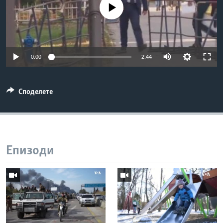
No media source currently available
ИНТЕРВЈУА
Јазици
0:00
2:44
Споделете
Епизоди