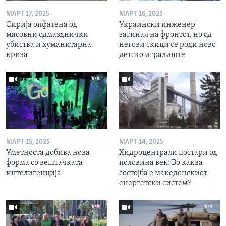
МАРТ 17, 2025
МАРТ 16, 2025
Сирија опфатена од
Украински инженер
масовни одмазднички
загинал на фронтот, но од
убиства и хуманитарна
негови скици се роди ново
криза
детско игралиште
МАРТ 15, 2025
МАРТ 14, 2025
Уметноста добива нова
Хидроцентрали постари од
форма со вештачката
половина век: Во каква
интелигенција
состојба е македонскиот
енергетски систем?