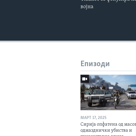
војна
Епизоди
МАРТ 17, 2025
Сирија опфатена од масо
одмазднички убиства и