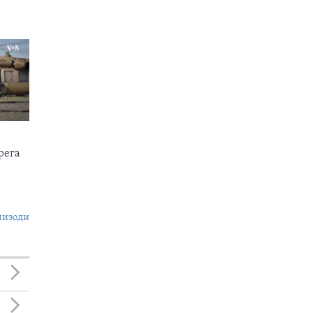
рега
пизоди