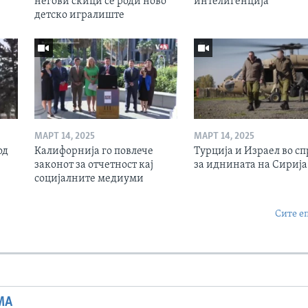
негови скици се роди ново
интелигенција
детско игралиште
МАРТ 14, 2025
МАРТ 14, 2025
од
Калифорнија го повлече
Турција и Израел во сп
законот за отчетност кај
за иднината на Сирија
социјалните медиуми
Сите е
МА