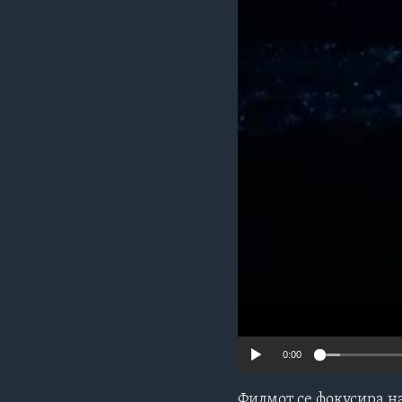
ИНТЕРВЈУА
0:00
Филмот се фокусира н