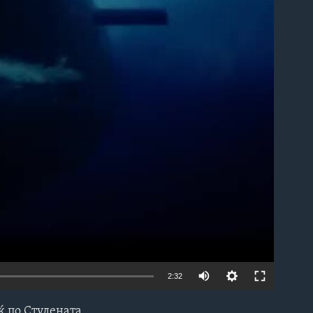
able
2:32
ќ по Студената