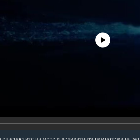
No media source currently avail
а опасностите на море и деликатната рамнотежа на мо