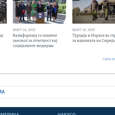
МАРТ 14, 2025
МАРТ 14, 2025
од
Калифорнија го повлече
Турција и Израел во сп
законот за отчетност кај
за иднината на Сирија
социјалните медиуми
Сите е
МА