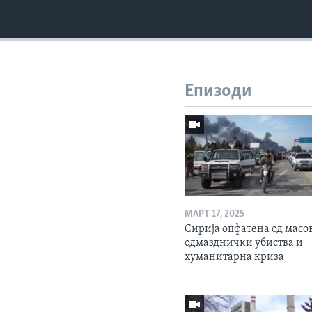
Епизоди
МАРТ 17, 2025
Сирија опфатена од масо
одмазднички убиства и
хуманитарна криза