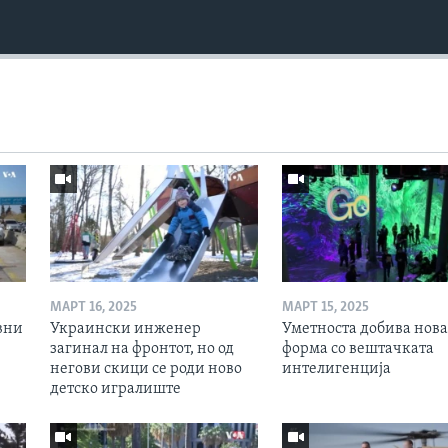
МАРТ 16, 2025
МАРТ 15, 2025
вни
Украински инженер
Уметноста добива нова
загинал на фронтот, но од
форма со вештачката
негови скици се роди ново
интелигенција
детско игралиште