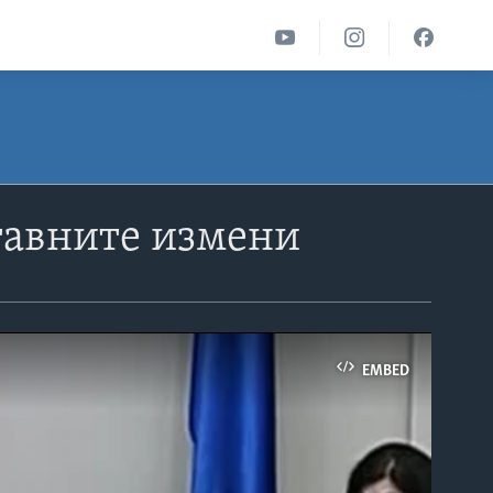
тавните измени
EMBED