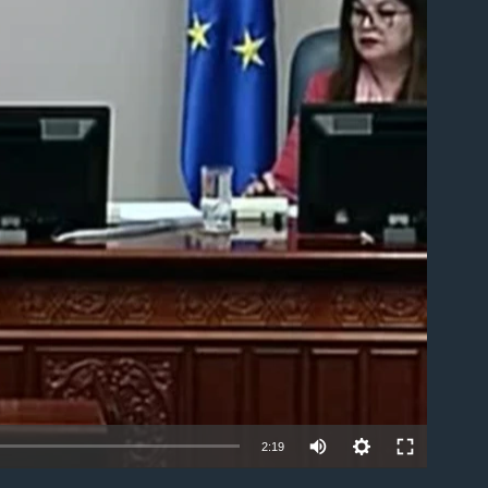
able
2:19