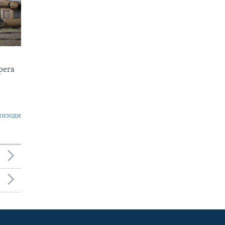
рега
пизоди