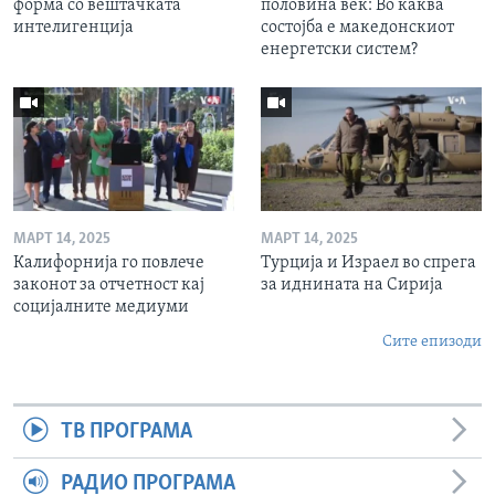
форма со вештачката
половина век: Во каква
интелигенција
состојба е македонскиот
енергетски систем?
МАРТ 14, 2025
МАРТ 14, 2025
Калифорнија го повлече
Турција и Израел во спрега
законот за отчетност кај
за иднината на Сирија
социјалните медиуми
Сите епизоди
ТВ ПРОГРАМА
РАДИО ПРОГРАМА