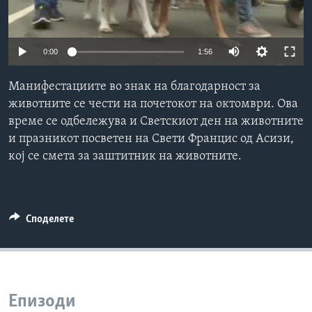
ИНТЕРВЈУА
Јазици
0:00
1:56
Манифестациите во знак на благодарност за
животните се чести на почетокот на октомври. Ова
време се одбележува и Светскиот ден на животните
и празникот посветен на Свети Францис од Асизи,
кој се смета за заштитник на животните.
Споделете
Епизоди