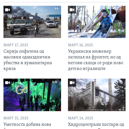
МАРТ 17, 2025
МАРТ 16, 2025
Сирија опфатена од
Украински инженер
масовни одмазднички
загинал на фронтот, но од
убиства и хуманитарна
негови скици се роди ново
криза
детско игралиште
МАРТ 15, 2025
МАРТ 14, 2025
Уметноста добива нова
Хидроцентрали постари од