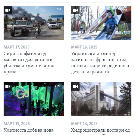
МАРТ 17, 2025
МАРТ 16, 2025
Сирија опфатена од
Украински инженер
масовни одмазднички
загинал на фронтот, но од
убиства и хуманитарна
негови скици се роди ново
криза
детско игралиште
МАРТ 15, 2025
МАРТ 14, 2025
Уметноста добива нова
Хидроцентрали постари од