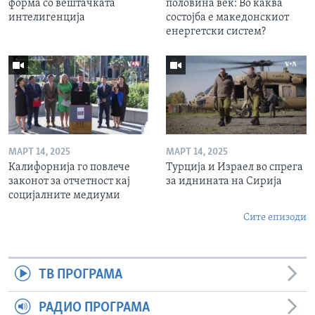
форма со вештачката
половина век: Во каква
интелигенција
состојба е македонскиот
енергетски систем?
МАРТ 14, 2025
МАРТ 14, 2025
Калифорнија го повлече
Турција и Израел во спрега
законот за отчетност кај
за иднината на Сирија
социјалните медиуми
Сите епизоди
ТВ ПРОГРАМА
РАДИО ПРОГРАМА