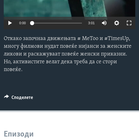
ИНТЕРВЈУА
Јазици
0:00
3:01
Откако започнаа движењата # MeToo и #TimesUp,
многу филмови нудат повеќе нијанси за женските
ликови и раскажуваат повеќе женски приказни.
Но, активистите велат дека треба да се стори
повеќе.
Споделете
Епизоди