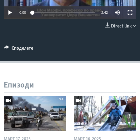
ИНТЕРВЈУА
Јазици
0:00
2:42
Direct link
Споделете
Епизоди
МАРТ 17, 2025
МАРТ 16, 2025