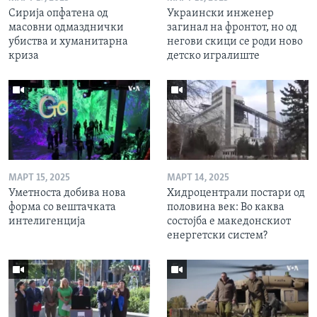
Сирија опфатена од
Украински инженер
масовни одмазднички
загинал на фронтот, но од
убиства и хуманитарна
негови скици се роди ново
криза
детско игралиште
МАРТ 15, 2025
МАРТ 14, 2025
Уметноста добива нова
Хидроцентрали постари од
форма со вештачката
половина век: Во каква
интелигенција
состојба е македонскиот
енергетски систем?