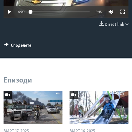
ИНТЕРВЈУА
Јазици
0:00
2:45
Direct link
Споделете
Епизоди
МАРТ 17, 2025
МАРТ 16, 2025