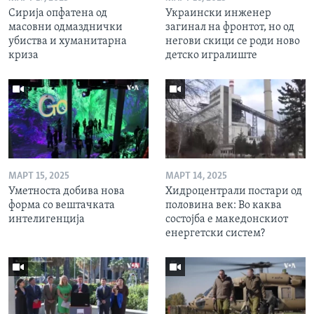
Сирија опфатена од
Украински инженер
масовни одмазднички
загинал на фронтот, но од
убиства и хуманитарна
негови скици се роди ново
криза
детско игралиште
МАРТ 15, 2025
МАРТ 14, 2025
Уметноста добива нова
Хидроцентрали постари од
форма со вештачката
половина век: Во каква
интелигенција
состојба е македонскиот
енергетски систем?