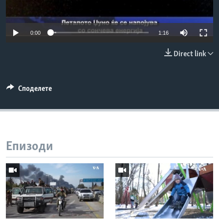
ИНТЕРВЈУА
Јазици
0:00
1:16
Direct link
Споделете
Епизоди