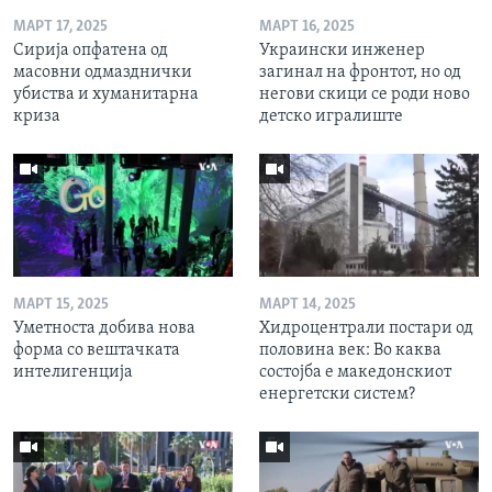
МАРТ 17, 2025
МАРТ 16, 2025
Сирија опфатена од
Украински инженер
масовни одмазднички
загинал на фронтот, но од
убиства и хуманитарна
негови скици се роди ново
криза
детско игралиште
МАРТ 15, 2025
МАРТ 14, 2025
Уметноста добива нова
Хидроцентрали постари од
форма со вештачката
половина век: Во каква
интелигенција
состојба е македонскиот
енергетски систем?