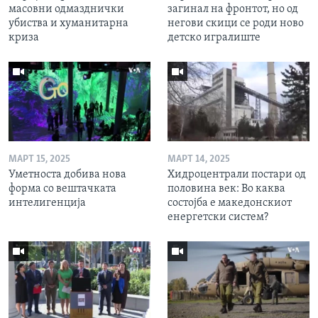
масовни одмазднички
загинал на фронтот, но од
убиства и хуманитарна
негови скици се роди ново
криза
детско игралиште
МАРТ 15, 2025
МАРТ 14, 2025
Уметноста добива нова
Хидроцентрали постари од
форма со вештачката
половина век: Во каква
интелигенција
состојба е македонскиот
енергетски систем?