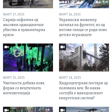
МАРТ 17, 2025
МАРТ 16, 2025
Сирија опфатена од
Украински инженер
масовни одмазднички
загинал на фронтот, но од
убиства и хуманитарна
негови скици се роди ново
криза
детско игралиште
МАРТ 15, 2025
МАРТ 14, 2025
Уметноста добива нова
Хидроцентрали постари од
форма со вештачката
половина век: Во каква
интелигенција
состојба е македонскиот
енергетски систем?