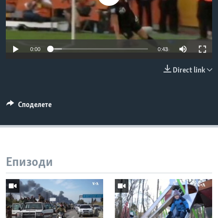
ИНТЕРВЈУА
Јазици
0:00
0:43
Direct link
Споделете
Епизоди