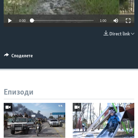
ИНТЕРВЈУА
Јазици
0:00
1:00
Direct link
Споделете
Епизоди