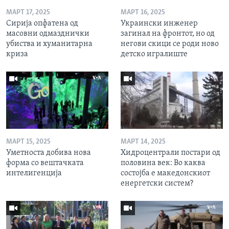
МАРТ 17, 2025
МАРТ 16, 2025
Сирија опфатена од
Украински инженер
масовни одмазднички
загинал на фронтот, но од
убиства и хуманитарна
негови скици се роди ново
криза
детско игралиште
МАРТ 15, 2025
МАРТ 14, 2025
Уметноста добива нова
Хидроцентрали постари од
форма со вештачката
половина век: Во каква
интелигенција
состојба е македонскиот
енергетски систем?