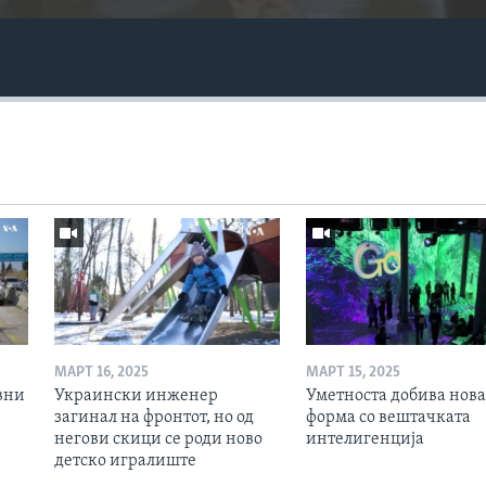
МАРТ 16, 2025
МАРТ 15, 2025
вни
Украински инженер
Уметноста добива нова
загинал на фронтот, но од
форма со вештачката
негови скици се роди ново
интелигенција
детско игралиште