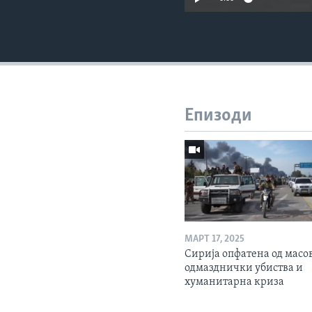
Епизоди
МАРТ 17, 2025
Сирија опфатена од масо
одмазднички убиства и
хуманитарна криза