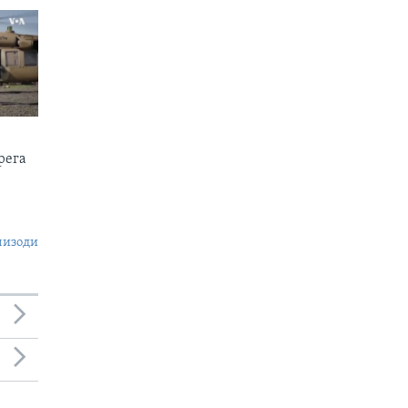
рега
пизоди