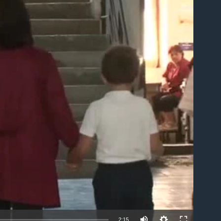
able
2:15