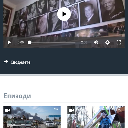
ИНТЕРВЈУА
Јазици
No media source currently available
0:00
2:55
Споделете
Епизоди