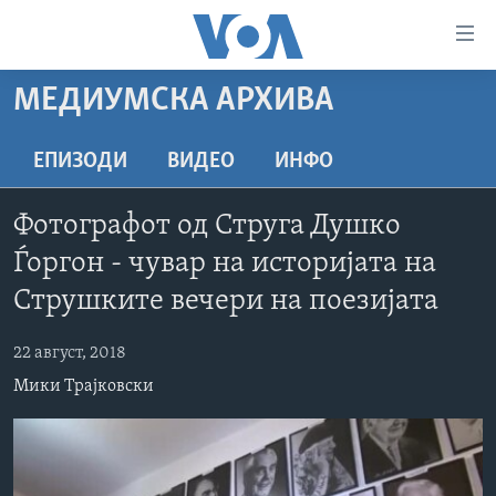
Линкови
за
пристапност
МЕДИУМСКА АРХИВА
ДОМА
Премини
на
РУБРИКИ
ЕПИЗОДИ
ВИДЕО
ИНФО
главната
ФОТОГАЛЕРИИ
САД
содржина
Фотографот од Струга Душко
Премини
ДОКУМЕНТАРЦИ
МАКЕДОНИЈА
Ѓоргон - чувар на историјата на
до
АРХИВИРАНА ПРОГРАМА
СВЕТ
страната
Струшките вечери на поезијата
ЗА НАС
за
ЕКОНОМИЈА
NEWSFLASH - АРХИВА
навигација
22 август, 2018
ПОЛИТИКА
ВЕСТИ ОД САД ВО МИНУТА - АРХИВА
Пребарувај
Learning English
Мики Трајковски
ЗДРАВЈЕ
ИЗБОРИ ВО САД 2020 - АРХИВА
НАКУСО...
НАУКА
УМЕТНОСТ И ЗАБАВА