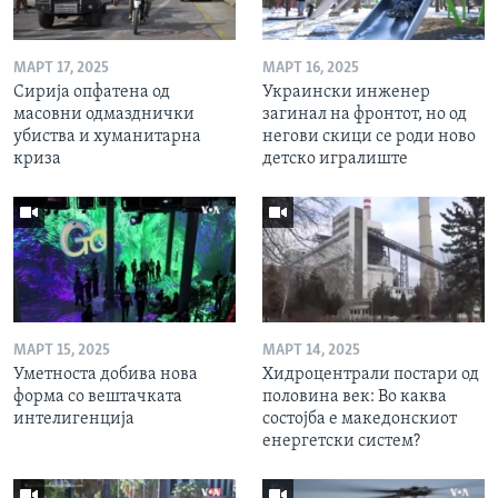
МАРТ 17, 2025
МАРТ 16, 2025
Сирија опфатена од
Украински инженер
масовни одмазднички
загинал на фронтот, но од
убиства и хуманитарна
негови скици се роди ново
криза
детско игралиште
МАРТ 15, 2025
МАРТ 14, 2025
Уметноста добива нова
Хидроцентрали постари од
форма со вештачката
половина век: Во каква
интелигенција
состојба е македонскиот
енергетски систем?