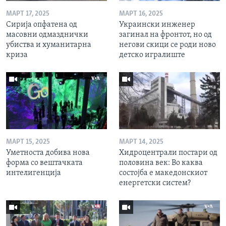
МАРТ 17, 2025
МАРТ 16, 2025
Сирија опфатена од
Украински инженер
масовни одмазднички
загинал на фронтот, но од
убиства и хуманитарна
негови скици се роди ново
криза
детско игралиште
МАРТ 15, 2025
МАРТ 14, 2025
Уметноста добива нова
Хидроцентрали постари од
форма со вештачката
половина век: Во каква
интелигенција
состојба е македонскиот
енергетски систем?