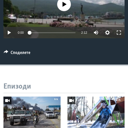
No media source currently available
ИНТЕРВЈУА
Јазици
0:00
2:12
Споделете
Епизоди