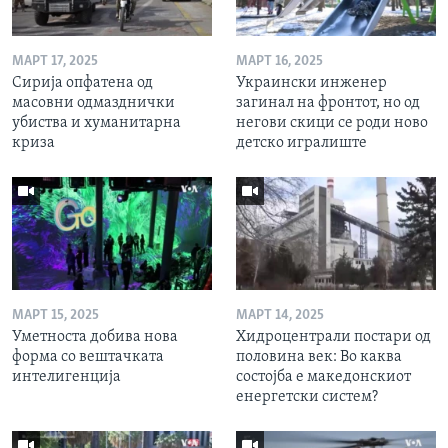
МАРТ 17, 2025
МАРТ 16, 2025
Сирија опфатена од
Украински инженер
масовни одмазднички
загинал на фронтот, но од
убиства и хуманитарна
негови скици се роди ново
криза
детско игралиште
МАРТ 15, 2025
МАРТ 14, 2025
Уметноста добива нова
Хидроцентрали постари од
форма со вештачката
половина век: Во каква
интелигенција
состојба е македонскиот
енергетски систем?