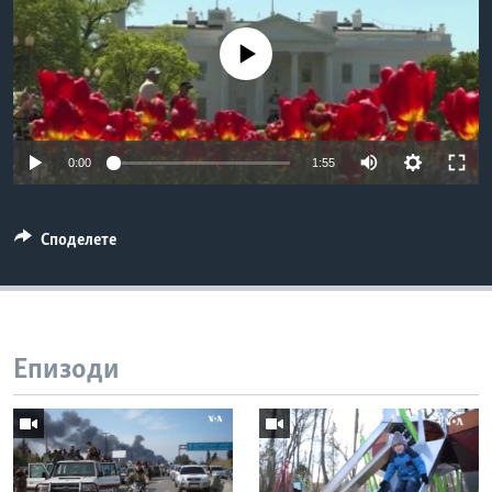
ИНТЕРВЈУА
Јазици
No media source currently available
0:00
1:55
Споделете
Епизоди