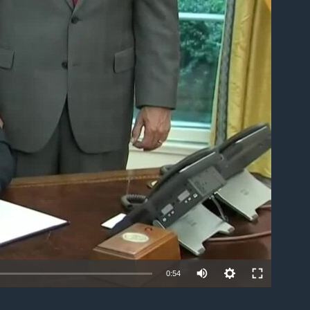
able
0:54