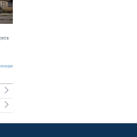
рега
пизоди