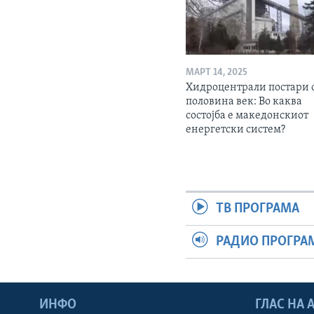
МАРТ 14, 2025
Хидроцентрали постари 
половина век: Во каква
состојба е македонскиот
енергетски систем?
ТВ ПРОГРАМА
РАДИО ПРОГРА
ИНФО
ГЛАС НА