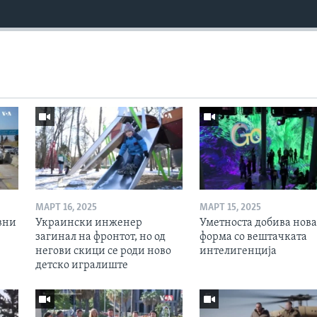
МАРТ 16, 2025
МАРТ 15, 2025
вни
Украински инженер
Уметноста добива нова
загинал на фронтот, но од
форма со вештачката
негови скици се роди ново
интелигенција
детско игралиште