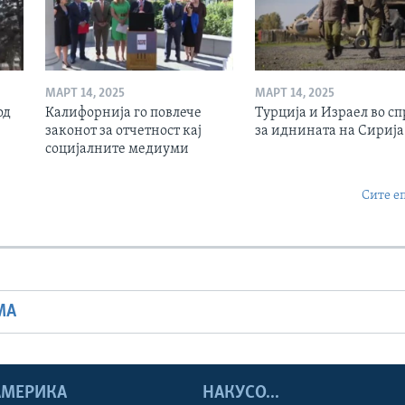
МАРТ 14, 2025
МАРТ 14, 2025
од
Калифорнија го повлече
Турција и Израел во сп
законот за отчетност кај
за иднината на Сирија
социјалните медиуми
Сите е
МА
 АМЕРИКА
НАКУСО...