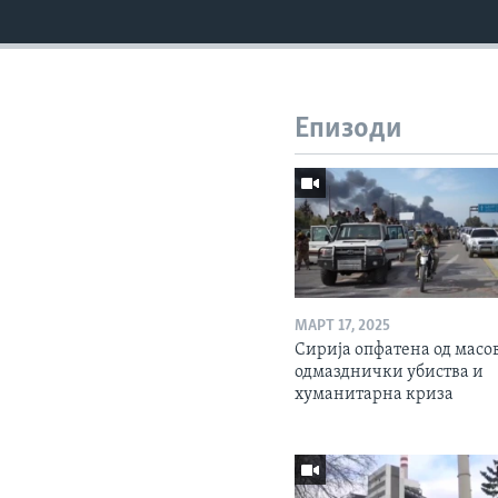
Епизоди
МАРТ 17, 2025
Сирија опфатена од масо
одмазднички убиства и
хуманитарна криза