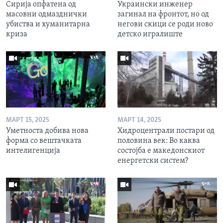
Сирија опфатена од
Украински инженер
масовни одмазднички
загинал на фронтот, но од
убиства и хуманитарна
негови скици се роди ново
криза
детско игралиште
МАРТ 15, 2025
МАРТ 14, 2025
Уметноста добива нова
Хидроцентрали постари од
форма со вештачката
половина век: Во каква
интелигенција
состојба е македонскиот
енергетски систем?