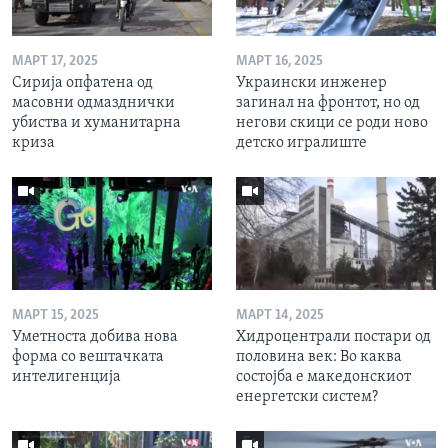
МАРТ 17, 2025
МАРТ 16, 2025
Сирија опфатена од
Украински инженер
масовни одмазднички
загинал на фронтот, но од
убиства и хуманитарна
негови скици се роди ново
криза
детско игралиште
МАРТ 15, 2025
МАРТ 14, 2025
Уметноста добива нова
Хидроцентрали постари од
форма со вештачката
половина век: Во каква
интелигенција
состојба е македонскиот
енергетски систем?