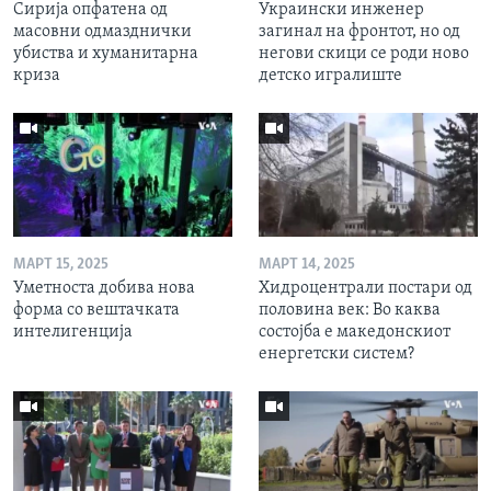
Сирија опфатена од
Украински инженер
масовни одмазднички
загинал на фронтот, но од
убиства и хуманитарна
негови скици се роди ново
криза
детско игралиште
МАРТ 15, 2025
МАРТ 14, 2025
Уметноста добива нова
Хидроцентрали постари од
форма со вештачката
половина век: Во каква
интелигенција
состојба е македонскиот
енергетски систем?