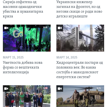
Сирија опфатена од
Украински инженер
масовни одмазднички
загинал на фронтот, но од
убиства и хуманитарна
негови скици се роди ново
криза
детско игралиште
МАРТ 15, 2025
МАРТ 14, 2025
Уметноста добива нова
Хидроцентрали постари од
форма со вештачката
половина век: Во каква
интелигенција
состојба е македонскиот
енергетски систем?