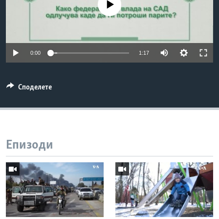
No media source currently available
ИНТЕРВЈУА
Јазици
0:00
1:17
Споделете
Епизоди