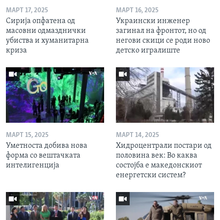
МАРТ 17, 2025
МАРТ 16, 2025
Сирија опфатена од
Украински инженер
масовни одмазднички
загинал на фронтот, но од
убиства и хуманитарна
негови скици се роди ново
криза
детско игралиште
МАРТ 15, 2025
МАРТ 14, 2025
Уметноста добива нова
Хидроцентрали постари од
форма со вештачката
половина век: Во каква
интелигенција
состојба е македонскиот
енергетски систем?