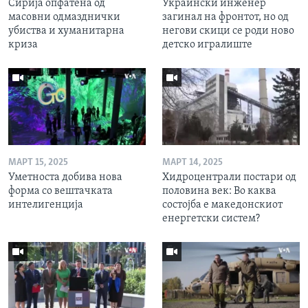
Сирија опфатена од
Украински инженер
масовни одмазднички
загинал на фронтот, но од
убиства и хуманитарна
негови скици се роди ново
криза
детско игралиште
МАРТ 15, 2025
МАРТ 14, 2025
Уметноста добива нова
Хидроцентрали постари од
форма со вештачката
половина век: Во каква
интелигенција
состојба е македонскиот
енергетски систем?