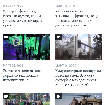
МАРТ 17, 2025
МАРТ 16, 2025
Сирија опфатена од
Украински инженер
масовни одмазднички
загинал на фронтот, но од
убиства и хуманитарна
негови скици се роди ново
криза
детско игралиште
МАРТ 15, 2025
МАРТ 14, 2025
Уметноста добива нова
Хидроцентрали постари од
форма со вештачката
половина век: Во каква
интелигенција
состојба е македонскиот
енергетски систем?