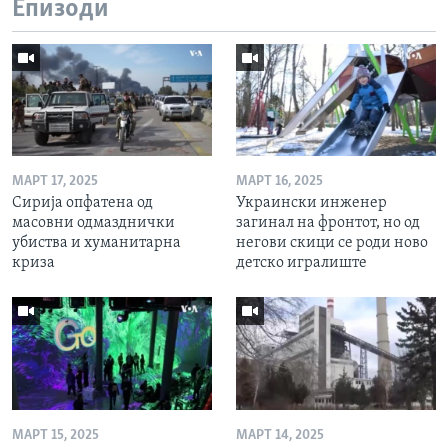
Епизоди
МАРТ 17, 2025
МАРТ 16, 2025
Сирија опфатена од
Украински инженер
масовни одмазднички
загинал на фронтот, но од
убиства и хуманитарна
негови скици се роди ново
криза
детско игралиште
МАРТ 15, 2025
МАРТ 14, 2025