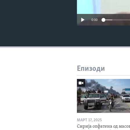
0:00
Епизоди
МАРТ 17, 2025
Сирија опфатена од масо