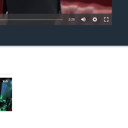
2:29
EMBED