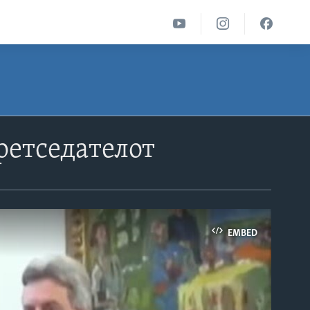
ретседателот
EMBED