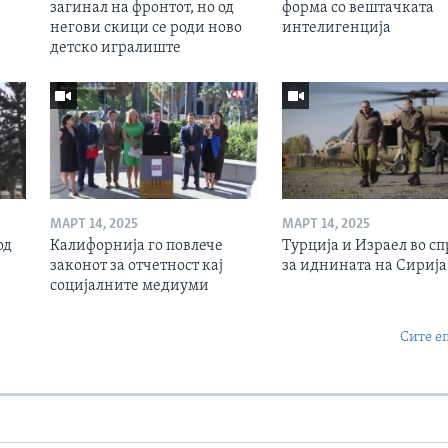
загинал на фронтот, но од
форма со вештачката
негови скици се роди ново
интелигенција
детско игралиште
МАРТ 14, 2025
МАРТ 14, 2025
од
Калифорнија го повлече
Турција и Израел во сп
законот за отчетност кај
за иднината на Сирија
социјалните медиуми
Сите е