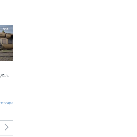
рега
пизоди