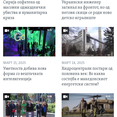
Сирија опфатена од
Украински инженер
масовни одмазднички
загинал на фронтот, но од
убиства и хуманитарна
негови скици се роди ново
криза
детско игралиште
МАРТ 15, 2025
МАРТ 14, 2025
Уметноста добива нова
Хидроцентрали постари од
форма со вештачката
половина век: Во каква
интелигенција
состојба е македонскиот
енергетски систем?