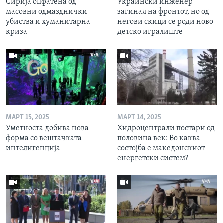
Сирија опфатена од
Украински инженер
масовни одмазднички
загинал на фронтот, но од
убиства и хуманитарна
негови скици се роди ново
криза
детско игралиште
МАРТ 15, 2025
МАРТ 14, 2025
Уметноста добива нова
Хидроцентрали постари од
форма со вештачката
половина век: Во каква
интелигенција
состојба е македонскиот
енергетски систем?