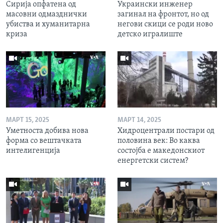
Сирија опфатена од
Украински инженер
масовни одмазднички
загинал на фронтот, но од
убиства и хуманитарна
негови скици се роди ново
криза
детско игралиште
МАРТ 15, 2025
МАРТ 14, 2025
Уметноста добива нова
Хидроцентрали постари од
форма со вештачката
половина век: Во каква
интелигенција
состојба е македонскиот
енергетски систем?