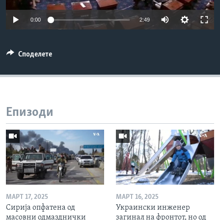
ИНТЕРВЈУА
Јазици
0:00
2:49
Споделете
Епизоди
МАРТ 17, 2025
МАРТ 16, 2025
Сирија опфатена од
Украински инженер
масовни одмазднички
загинал на фронтот, но од