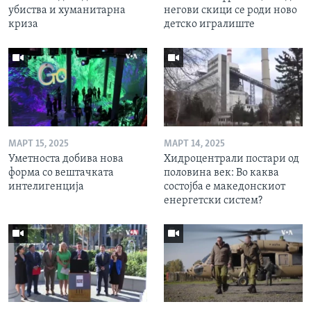
убиства и хуманитарна
негови скици се роди ново
криза
детско игралиште
МАРТ 15, 2025
МАРТ 14, 2025
Уметноста добива нова
Хидроцентрали постари од
форма со вештачката
половина век: Во каква
интелигенција
состојба е македонскиот
енергетски систем?