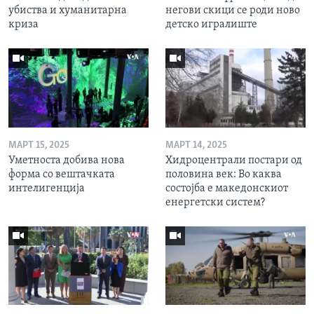
убиства и хуманитарна
негови скици се роди ново
криза
детско игралиште
МАРТ 15, 2025
МАРТ 14, 2025
Уметноста добива нова
Хидроцентрали постари од
форма со вештачката
половина век: Во каква
интелигенција
состојба е македонскиот
енергетски систем?