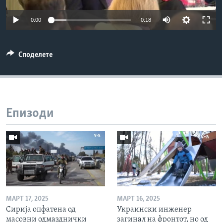
ИНТЕРВЈУА
Јазици
0:00
0:18
Споделете
Епизоди
МАРТ 17, 2025
МАРТ 16, 2025
Сирија опфатена од
Украински инженер
масовни одмазднички
загинал на фронтот, но од