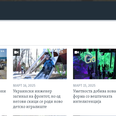
МАРТ 16, 2025
МАРТ 15, 2025
вни
Украински инженер
Уметноста добива нова
загинал на фронтот, но од
форма со вештачката
негови скици се роди ново
интелигенција
детско игралиште