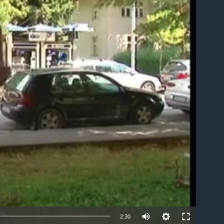
able
2:30