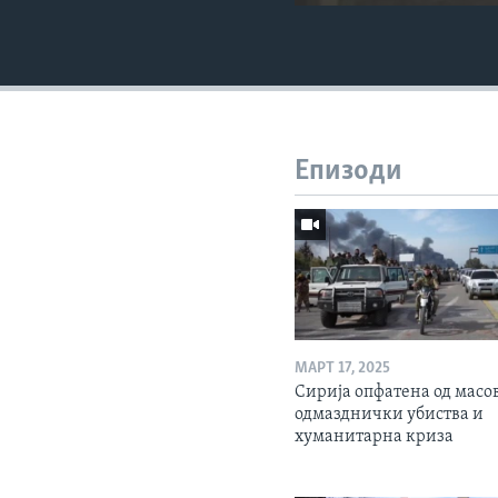
Епизоди
МАРТ 17, 2025
Сирија опфатена од масо
одмазднички убиства и
хуманитарна криза