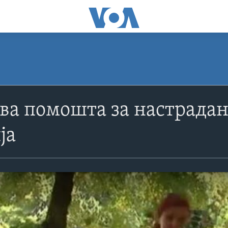
а помошта за настрадан
ја