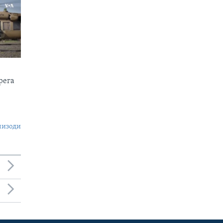
рега
пизоди