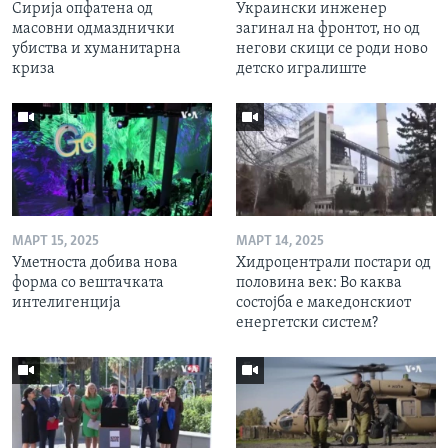
Сирија опфатена од
Украински инженер
масовни одмазднички
загинал на фронтот, но од
убиства и хуманитарна
негови скици се роди ново
криза
детско игралиште
МАРТ 15, 2025
МАРТ 14, 2025
Уметноста добива нова
Хидроцентрали постари од
форма со вештачката
половина век: Во каква
интелигенција
состојба е македонскиот
енергетски систем?