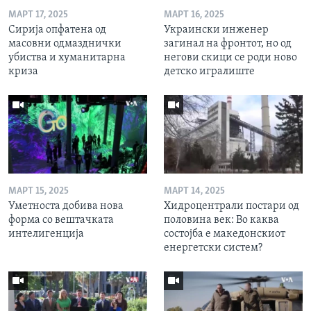
МАРТ 17, 2025
МАРТ 16, 2025
Сирија опфатена од
Украински инженер
масовни одмазднички
загинал на фронтот, но од
убиства и хуманитарна
негови скици се роди ново
криза
детско игралиште
МАРТ 15, 2025
МАРТ 14, 2025
Уметноста добива нова
Хидроцентрали постари од
форма со вештачката
половина век: Во каква
интелигенција
состојба е македонскиот
енергетски систем?