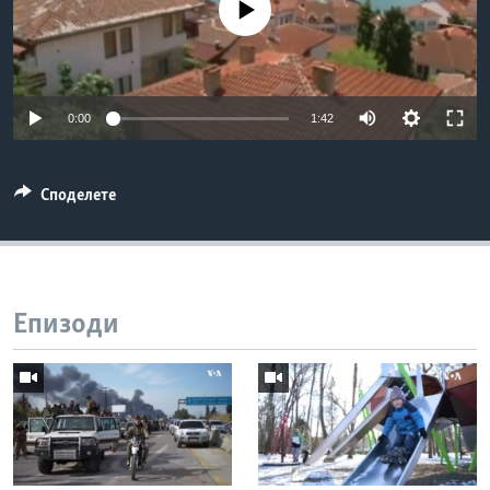
No media source currently available
ИНТЕРВЈУА
Јазици
0:00
1:42
Споделете
Епизоди