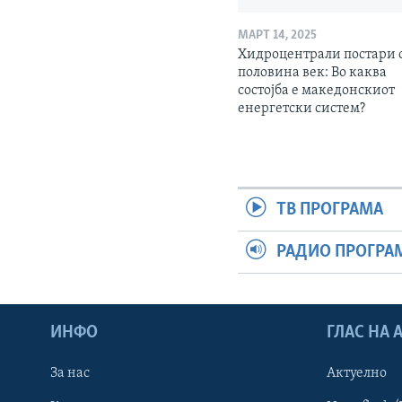
МАРТ 14, 2025
Хидроцентрали постари 
половина век: Во каква
состојба е македонскиот
енергетски систем?
ТВ ПРОГРАМА
РАДИО ПРОГРА
ИНФО
ГЛАС НА
За нас
Актуелно