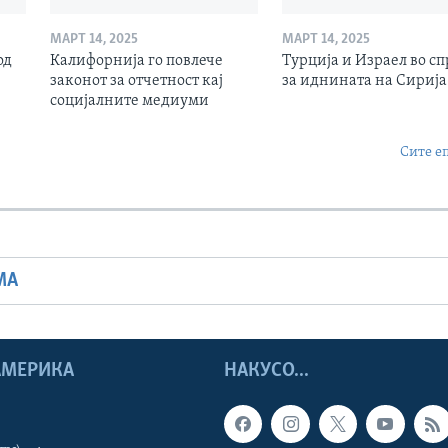
МАРТ 14, 2025
МАРТ 14, 2025
од
Калифорнија го повлече
Турција и Израел во сп
законот за отчетност кај
за иднината на Сирија
социјалните медиуми
Сите е
МА
 АМЕРИКА
НАКУСО...