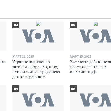
МАРТ 16, 2025
МАРТ 15, 2025
вни
Украински инженер
Уметноста добива нова
загинал на фронтот, но од
форма со вештачката
негови скици се роди ново
интелигенција
детско игралиште