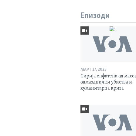
Епизоди
МАРТ 17, 2025
Сирија опфатена од масо
одмазднички убиства и
хуманитарна криза