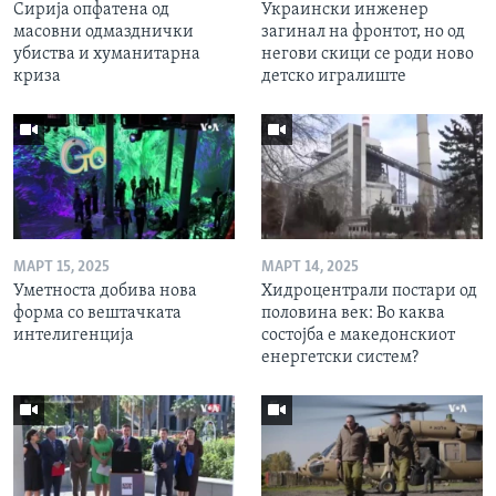
Сирија опфатена од
Украински инженер
масовни одмазднички
загинал на фронтот, но од
убиства и хуманитарна
негови скици се роди ново
криза
детско игралиште
МАРТ 15, 2025
МАРТ 14, 2025
Уметноста добива нова
Хидроцентрали постари од
форма со вештачката
половина век: Во каква
интелигенција
состојба е македонскиот
енергетски систем?