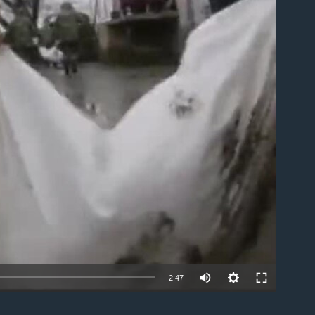
able
2:47