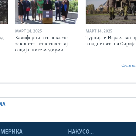
МАРТ 14, 2025
МАРТ 14, 2025
од
Калифорнија го повлече
Турција и Израел во сп
законот за отчетност кај
за иднината на Сирија
социјалните медиуми
Сите е
МА
 АМЕРИКА
НАКУСО...