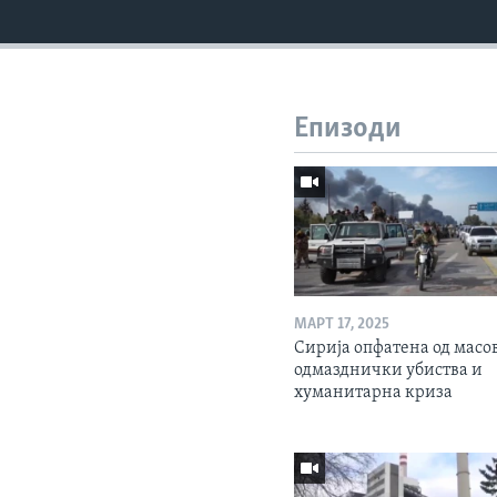
Епизоди
МАРТ 17, 2025
Сирија опфатена од масо
одмазднички убиства и
хуманитарна криза