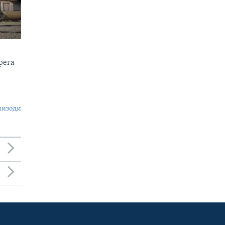
рега
пизоди