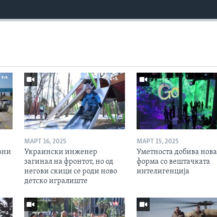
МАРТ 16, 2025
МАРТ 15, 2025
вни
Украински инженер
Уметноста добива нова
загинал на фронтот, но од
форма со вештачката
негови скици се роди ново
интелигенција
детско игралиште