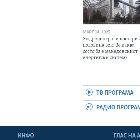
МАРТ 14, 2025
Хидроцентрали постари 
половина век: Во каква
состојба е македонскиот
енергетски систем?
ТВ ПРОГРАМА
РАДИО ПРОГРА
ИНФО
ГЛАС НА