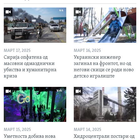
МАРТ 17, 2025
МАРТ 16, 2025
Сирија опфатена од
Украински инженер
масовни одмазднички
загинал на фронтот, но од
убиства и хуманитарна
негови скици се роди ново
криза
детско игралиште
МАРТ 15, 2025
МАРТ 14, 2025
Уметноста добива нова
Хидроцентрали постари од