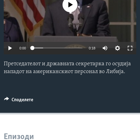
No media source currently available
ИНТЕРВЈУА
Јазици
0:00
0:18
Претседателот и државната секретарка го осудија
нападот на американскиот персонал во Либија.
Споделете
Епизоди