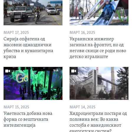
МАРТ 17, 2025
МАРТ 16, 2025
Сирија опфатена од
Украински инженер
масовни одмазднички
загинал на фронтот, но од
убиства и хуманитарна
негови скици се роди ново
криза
детско игралиште
МАРТ 15, 2025
МАРТ 14, 2025
Уметноста добива нова
Хидроцентрали постари од
форма со вештачката
половина век: Во каква
интелигенција
состојба е македонскиот
енергетски систем?