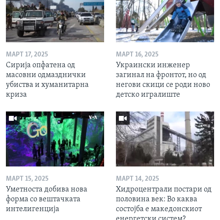
МАРТ 17, 2025
МАРТ 16, 2025
Сирија опфатена од
Украински инженер
масовни одмазднички
загинал на фронтот, но од
убиства и хуманитарна
негови скици се роди ново
криза
детско игралиште
МАРТ 15, 2025
МАРТ 14, 2025
Уметноста добива нова
Хидроцентрали постари од
форма со вештачката
половина век: Во каква
интелигенција
состојба е македонскиот
енергетски систем?