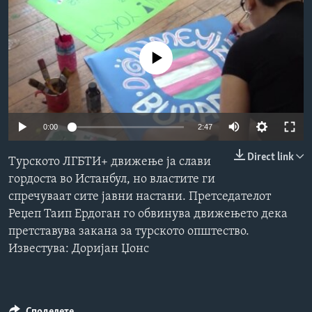
ИНТЕРВЈУА
Јазици
No media source currently available
0:00
2:47
Direct link
Турското ЛГБТИ+ движење ја слави
гордоста во Истанбул, но властите ги
спречуваат сите јавни настани. Претседателот
Реџеп Таип Ердоган го обвинува движењето дека
претставува закана за турското општество.
Известува: Доријан Џонс