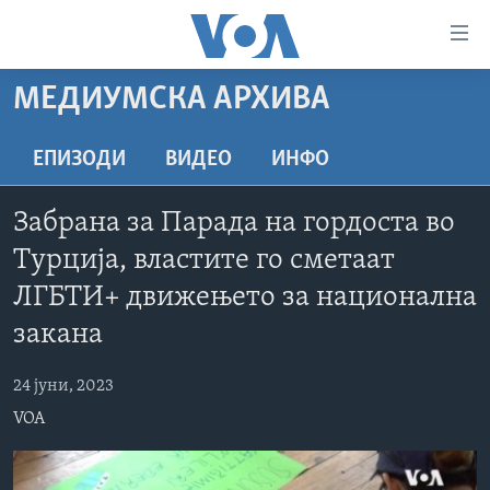
Линкови
за
пристапност
МЕДИУМСКА АРХИВА
ДОМА
Премини
на
РУБРИКИ
ЕПИЗОДИ
ВИДЕО
ИНФО
главната
ФОТОГАЛЕРИИ
САД
содржина
Забрана за Парада на гордоста во
Премини
ДОКУМЕНТАРЦИ
МАКЕДОНИЈА
Турција, властите го сметаат
до
АРХИВИРАНА ПРОГРАМА
СВЕТ
страната
ЛГБТИ+ движењето за национална
ЗА НАС
за
ЕКОНОМИЈА
NEWSFLASH - АРХИВА
закана
навигација
ПОЛИТИКА
ВЕСТИ ОД САД ВО МИНУТА - АРХИВА
Пребарувај
Learning English
24 јуни, 2023
ЗДРАВЈЕ
ИЗБОРИ ВО САД 2020 - АРХИВА
VOA
НАКУСО...
НАУКА
УМЕТНОСТ И ЗАБАВА