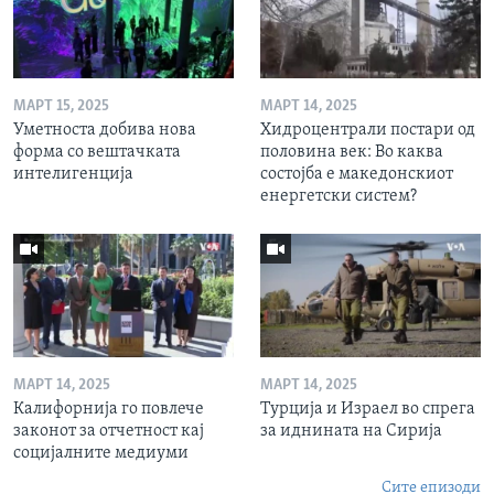
МАРТ 15, 2025
МАРТ 14, 2025
Уметноста добива нова
Хидроцентрали постари од
форма со вештачката
половина век: Во каква
интелигенција
состојба е македонскиот
енергетски систем?
МАРТ 14, 2025
МАРТ 14, 2025
Калифорнија го повлече
Турција и Израел во спрега
законот за отчетност кај
за иднината на Сирија
социјалните медиуми
Сите епизоди