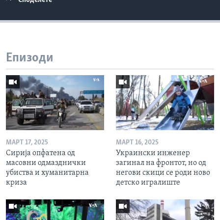
Споделете
Епизоди
МАРТ 17, 2025
МАРТ 16, 2025
Сирија опфатена од
Украински инженер
масовни одмазднички
загинал на фронтот, но од
убиства и хуманитарна
негови скици се роди ново
криза
детско игралиште