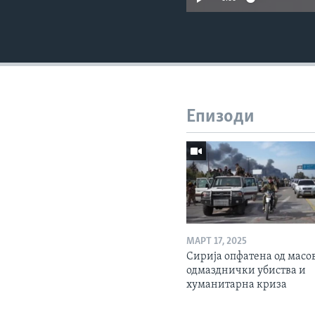
Епизоди
МАРТ 17, 2025
Сирија опфатена од масо
одмазднички убиства и
хуманитарна криза