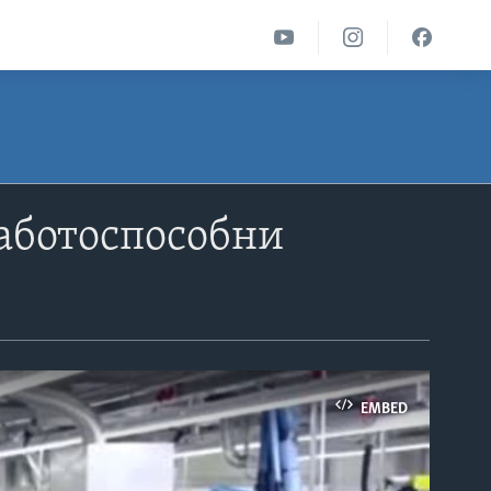
работоспособни
EMBED