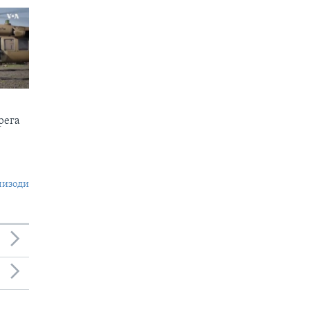
рега
пизоди