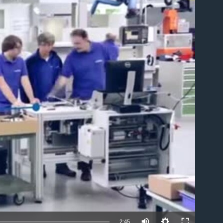
able
2:45