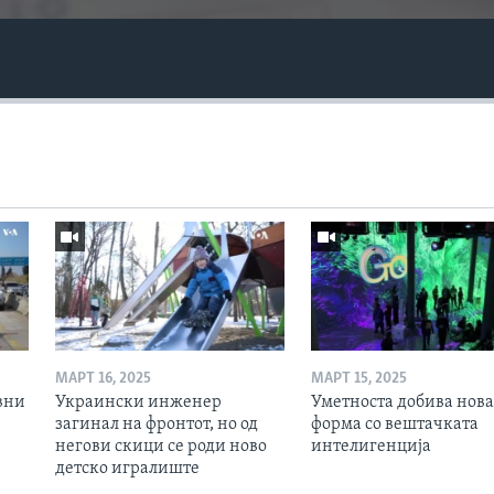
МАРТ 16, 2025
МАРТ 15, 2025
вни
Украински инженер
Уметноста добива нова
загинал на фронтот, но од
форма со вештачката
негови скици се роди ново
интелигенција
детско игралиште