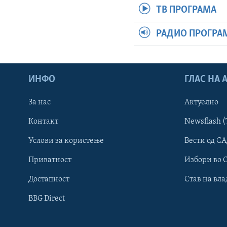
ТВ ПРОГРАМА
РАДИО ПРОГРА
ИНФО
ГЛАС НА
За нас
Актуелно
Контакт
Newsflash (
Learning English
Услови за користење
Вести од СА
Приватност
Избори во 
НАКУСО...
Достапност
Став на вла
BBG Direct
Јазици