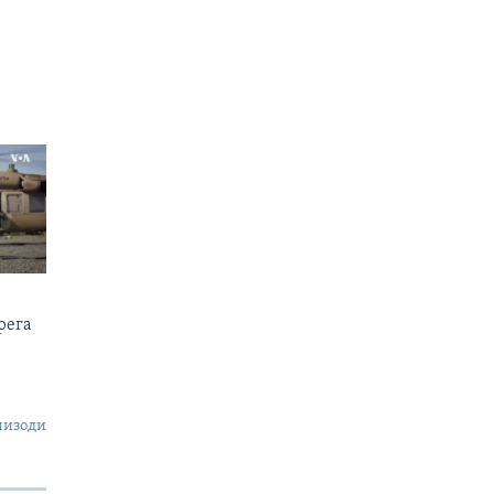
рега
пизоди