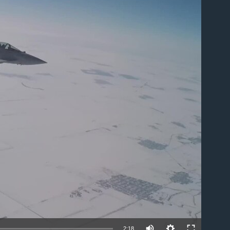
able
2:18