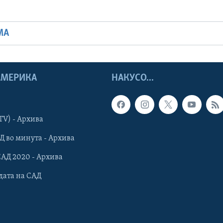
МА
 АМЕРИКА
НАКУСО...
TV) - Архива
Д во минута - Архива
САД 2020 - Архива
дата на САД