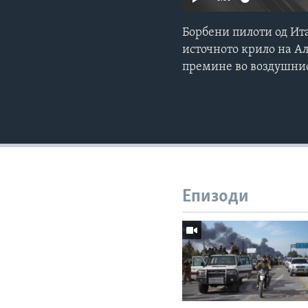
Борбени пилоти од Ита
источното крило на Ал
премине во воздушни
Епизоди