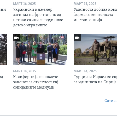
МАРТ 16, 2025
МАРТ 15, 2025
вни
Украински инженер
Уметноста добива нова
загинал на фронтот, но од
форма со вештачката
негови скици се роди ново
интелигенција
детско игралиште
МАРТ 14, 2025
МАРТ 14, 2025
од
Калифорнија го повлече
Турција и Израел во сп
законот за отчетност кај
за иднината на Сирија
социјалните медиуми
Сите е