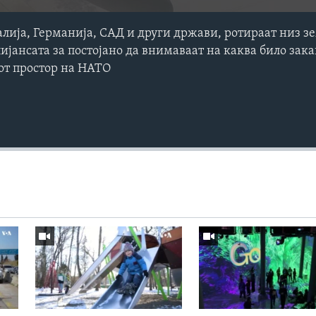
лија, Германија, САД и други држави, ротираат низ з
ијансата за постојано да внимаваат на каква било зак
от простор на НАТО