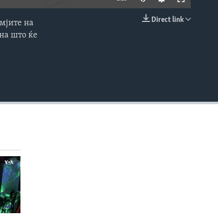
Direct link
емјите на
EMBED
ана што ќе