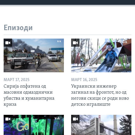
Епизоди
МАРТ 17, 2025
МАРТ 16, 2025
Сирија опфатена од
Украински инженер
масовни одмазднички
загинал на фронтот, но од
убиства и хуманитарна
негови скици се роди ново
криза
детско игралиште