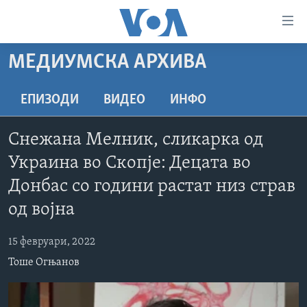
Линкови
за
пристапност
МЕДИУМСКА АРХИВА
ДОМА
Премини
на
РУБРИКИ
ЕПИЗОДИ
ВИДЕО
ИНФО
главната
ФОТОГАЛЕРИИ
САД
содржина
Снежана Мелник, сликарка од
Премини
ДОКУМЕНТАРЦИ
МАКЕДОНИЈА
Украина во Скопје: Децата во
до
АРХИВИРАНА ПРОГРАМА
СВЕТ
страната
Донбас со години растат низ страв
ЗА НАС
за
ЕКОНОМИЈА
NEWSFLASH - АРХИВА
од војна
навигација
ПОЛИТИКА
ВЕСТИ ОД САД ВО МИНУТА - АРХИВА
Пребарувај
Learning English
15 февруари, 2022
ЗДРАВЈЕ
ИЗБОРИ ВО САД 2020 - АРХИВА
Тоше Огњанов
НАКУСО...
НАУКА
УМЕТНОСТ И ЗАБАВА