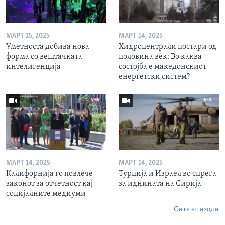
МАРТ 15, 2025
МАРТ 14, 2025
Уметноста добива нова
Хидроцентрали постари од
форма со вештачката
половина век: Во каква
интелигенција
состојба е македонскиот
енергетски систем?
МАРТ 14, 2025
МАРТ 14, 2025
Калифорнија го повлече
Турција и Израел во спрега
законот за отчетност кај
за иднината на Сирија
социјалните медиуми
Сите епизоди