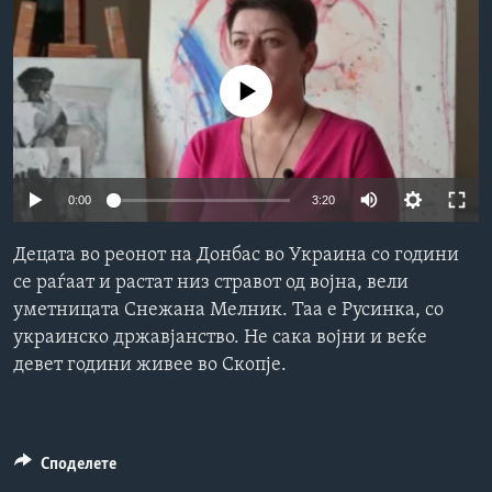
ИНТЕРВЈУА
Јазици
No media source currently available
0:00
3:20
Децата во реонот на Донбас во Украина со години
се раѓаат и растат низ стравот од војна, вели
уметницата Снежана Мелник. Таа е Русинка, со
украинско државјанство. Не сака војни и веќе
девет години живее во Скопје.
Споделете