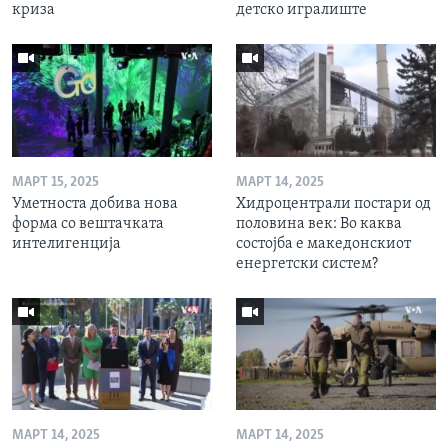
криза
детско игралиште
МАРТ 15, 2025
МАРТ 14, 2025
Уметноста добива нова
Хидроцентрали постари од
форма со вештачката
половина век: Во каква
интелигенција
состојба е македонскиот
енергетски систем?
МАРТ 14, 2025
МАРТ 14, 2025