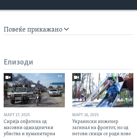
Повеќе прикажано
Епизоди
МАРТ 17, 2025
МАРТ 16, 2025
Сирија опфатена од
Украински инженер
масовни одмазднички
загинал на фронтот, но од
убиства и хуманитарна
негови скици се роди ново