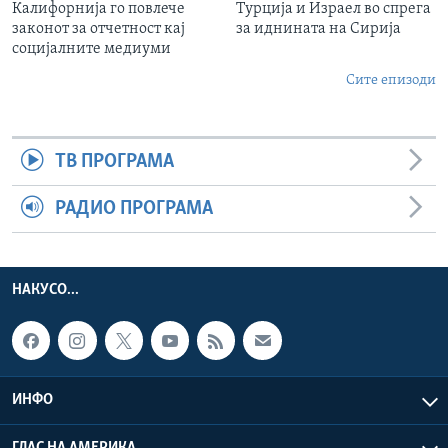
Калифорнија го повлече
Турција и Израел во спрега
законот за отчетност кај
за иднината на Сирија
социјалните медиуми
Сите епизоди
ТВ ПРОГРАМА
РАДИО ПРОГРАМА
НАКУСО...
ИНФО
ГЛАС НА АМЕРИКА