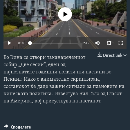
ИНТЕРВЈУА
Јазици
No media source currently available
0:00
2:35
Direct link
Во Кина се отвори таканаречениот
собир „Две сесии“, еден од
најпознатите годишни политички настани во
Пекинг. Иако е внимателно скриптиран,
состанокот ќе даде важни сигнали за плановите на
кинеската политика. Известува Бил Гало од Гласот
на Америка, кој присуствува на настанот.
Споделете